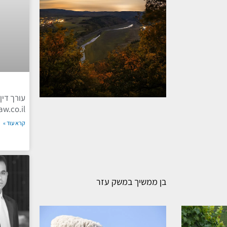
עורך די
law.co.il
קרא עוד »
בן ממשיך במשק עזר