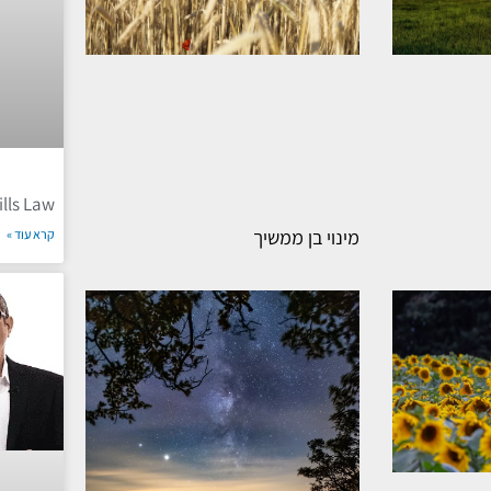
ills Law
מינוי בן ממשיך
קרא עוד »