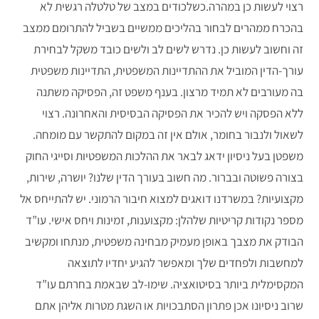
רצוי לעשות כן במהרה.כשלכודים במצב של טלטלה רגשית לא
בהכרח ממהרים לבחור בהליכים ממשיים בשביל להתרומם ממצב
זה וחשוב לעשות כן. נדרש לשים לב ולשים כובד משקל לבחירת
עורך-הדין המוביל את ההתדיינות המשפטית, התדיינות משפטית
בה מעורבים לא תמיד מרצון. בענף משפט זה, הפסיקה משתנה
ללא הפסקה ויש להכיר את הפסיקה הבסיסית והאחרונה. רצוי
לשאול ולנבור בחומר, אולם אין זה במקום להתקשר עם מומחה.
משפטן בעל ניסיון ידאג לבאר את ההלכות המשפטיות וסייגי החוק
בצורה פשוטה ובברור. מה חשוב בעורך הדין שלנו? יושרה, שירות,
מקצועיות? במשרדנו דואגים למצוא חיבור הרמוני. יש להתייחס אל
מספר נקודות קריטיות שלהלן: מקצוענות, זמינות ויחס אישי. עו”ד
הבודק את מצבך באופן מעמיק מבחינה משפטית, מנתחו ומקשיב
למחשבות ולפחדים שלך ומאפשר להגיע יחדיו לתוצאה
המקסימלית ביותר בסיטואציה. שימו-לב שבאמת בחרתם עו”ד
שרוב ניסיונו אכן פתרון הסתבכויות או השגת מטרות אליהן אתם