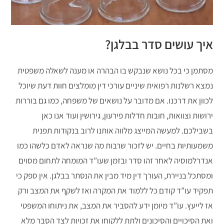
איך עושים סדר בבלגן?
מסתמן כי בכל נושא שנבקש בו הבהרה או מענה לשאלה משפטית
נמצא רשלנות רפואית שיניים עורכי דין מומלצים חוות דעת שיוכל
לכוון את דרכנו. אם מדובר על נושאים של משפחה, כמו גם בוררות
ירושות וצוואות, חובות חדלות פירעון, גירושין ועוד אנו כאן
בשבילכם. למעשה המייצג מלווה אותנו לרוב בנקודות תפנית
משמעותיות בחיים. יש לזכור שרבות מה שנראה לאדם כלשהו כמו
אנדרלמוסיה לאחר זהו סדר ובזמן שעו”ד המומחה לתחום מסוים
ומסתכל בניירת, העורך דין מיד מבין את הנסתר בבלגן. אין ספק כי
תפקיד עו”ד קודם כל ללמוד את המקרה ואז לשקף את המצב ורק
אז לייעץ. עו”ד מיומן ידע להסביר את המצב, את ניתוחו המשפטי
ואת הסיכויים והסיכונים ולתת ללקוחו את זכויות לצד הסבר מלא