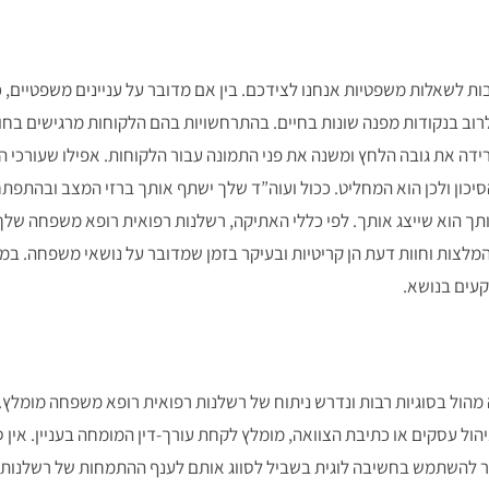
ות לשאלות משפטיות אנחנו לצידכם. בין אם מדובר על עניינים משפטיים, כמו
 לרוב בנקודות מפנה שונות בחיים. בהתרחשויות בהם הלקוחות מרגישים בחו
ידה את גובה הלחץ ומשנה את פני התמונה עבור הלקוחות. אפילו שעורכי 
הסיכון ולכן הוא המחליט. ככול ועוה”ד שלך ישתף אותך ברזי המצב ובהתפת
ותך הוא שייצג אותך. לפי כללי האתיקה, רשלנות רפואית רופא משפחה שלך 
. המלצות וחוות דעת הן קריטיות ובעיקר בזמן שמדובר על נושאי משפחה. ב
עים בנושא.
 מהול בסוגיות רבות ונדרש ניתוח של רשלנות רפואית רופא משפחה מומלץ
 ניהול עסקים או כתיבת הצוואה, מומלץ לקחת עורך-דין המומחה בעניין. א
 להשתמש בחשיבה לוגית בשביל לסווג אותם לענף ההתמחות של רשלנות ר