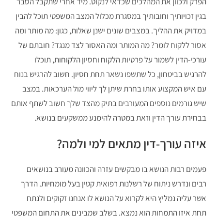
הפרק ולכוון את המהלכים שכדאי לנקוט. מיד אחרי שתקבל הסבר
בגין זכויותיך וחובותיך במסגרת מכלול המצב המשפטי תוכל להבין
במדויק את ההליך. במצבים שונים ישנן שאלות, כגון: מה מותר ומה
אסור ללקוח לומר? מה המותר ומה האסור לצד מנגד? חובתם של
עורכי-הדין לשמור על פרטיות הלקוח וחסיון הלקוחות, תוכלו
להרגיש בביטחון, כל שתשפו נשאר תחת חסיון. חשוב להרגיש בנוח
עם איש המקצוע אותו בחרת שיתן לך ליווי מול הערכאות. במצב
שיש גורמים נוספים המעורבים בתיק מהצד שלך חשוב לשתף אותם
בבחירת עורך הדין וזאת במטרה להימנע ממשקעים בנושא.
איזה עורך-דין מתאים למי ולמה?
פעמים רבות הנושא בו מבקשים עזרה והכוונה מעורב בנושאים
רבים ונדרש ניתוח של רשלנות רפואית קטין בעל מומחיות. הדרך
אשר עליה נמליץ היא לקרוא על הנושא לו אנחנו זקוקים ולנתח
תחת איזו התמחות הוא נמצא. בשלב שמבינים את התחום המשפטי