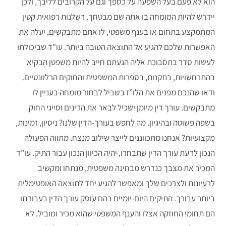
הוא לא פעם בעל השפעה על כספך וגם על הקרובים לליבך, ולכן
יידרש להיות המומחה בו אתה שם מבטחך. רשלנות רפואית קטין
המתמקצע בתחום או בענף משפטי, לו אתם מתבקשים, יעלה את
האפשרות שלכם להגיע אל התוצאה הטובה ביותר. עו”ד שביכולתו
לעשות סדר בתסבוכת אליה הגעתם חייב להיות משפטן הבקיא
בהתרחשויות, בתקנות, בספרות המשפטית והחוקים הרלוונטיים.
ודאו שהנכם מפנים את הלו”ז בשביל לבחור מומחה בעניין לו
מתבקשים. עורך דין מיומן ישכיל לבאר את הדינים וסייגי החוק
בשפה פשוטה ובהיגיון. מה לחפש בעורך-הדין שלנו? ניסיון, זמינות,
מקצועיות? אנחנו מתכווננים לייצר שילוב מנצח. מתווה הפעולה
הנכון לדעת עורך הדין שתבחרו, יהיה הכיוון הנכון עבור התיק. עו”ד
המכיר את מצבך כנדרש מבחינה משפטית, מנתחו ומקשיב
לרעיונות ולצרכים שלך ומאפשר להגיע יחד לתוצאה האופטימלית
ביותר עבורך. התיקים היום-יומיים בהם עוסק עורך הדין בעבודתו
הם תחומי החוזקה אצלו והענף המשפטי שהוא מכיר ומוביל. לא