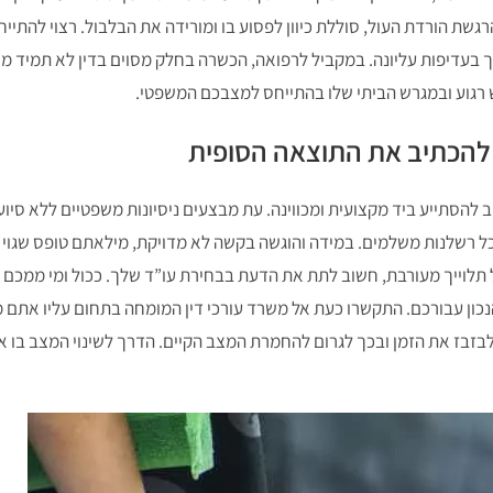
 הורדת העול, סוללת כיוון לפסוע בו ומורידה את הבלבול. רצוי להתייחס 
ך בעדיפות עליונה. במקביל לרפואה, הכשרה בחלק מסוים בדין לא תמיד 
ש רגוע ובמגרש הביתי שלו בהתייחס למצבכם המשפטי.
 להכתיב את התוצאה הסופית
להסתייע ביד מקצועית ומכווינה. עת מבצעים ניסיונות משפטיים ללא סיוע 
ל כל רשלנות משלמים. במידה והוגשה בקשה לא מדויקת, מילאתם טופס שגוי
 תלוייך מעורבת, חשוב לתת את הדעת בבחירת עו”ד שלך. ככול ומי ממכם
נכון עבורכם. התקשרו כעת אל משרד עורכי דין המומחה בתחום עליו אתם 
 לבזבז את הזמן ובכך לגרום להחמרת המצב הקיים. הדרך לשינוי המצב בו 