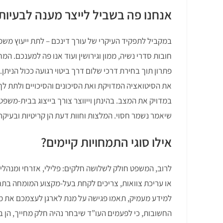
אנחנו פה בשביל לייצר מענה לבעיו
במקביל לתפקיד העיקרי של עורך דינכם – לתת ייעוץ משפט
חובות סדרי נשיה, ממון וגירושין ועוד אנו פה למענכם. ה
פתרון תוך בחירת דרכי שלום דרך ביטוי רגועה ככול הנית
את הסיטואציה המדויקת ואת הסיכונים והסיכויים ולתת ל
במדויק את המצב. בהינתן וייווצר צורך בייצוג בבית-משפט
שיאמר נשמר חסוי. המלצות וחוות דעת הן קריטיות ובעיק
אילו סוגי התמחויות קיימים?
לרוב, המשפט חולק לשלושה חלקים: פלילי, אזרחי ומנהלי. ב
או עריכת צוואות, צריכים לקחת בעל-מקצוע המומחה בת
למידע מעמיק, תאמו פגישה על מנת לארגן לעצמכם את מכל
החשובות, כי לפעמים העו”ד שיבחר נהיה חלק מחייך, הן