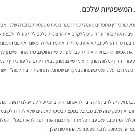
ת המשפטיות שלכם.
י, עורכי דין מספקים מענה לכמה וכמה בעיות משפטיות בחברה שלנו. אם מ
מחשבה היא לבחור עו”ד שיכול לקדם את הרצונות שלכם לידי פעולה ולבצע את
ן. הבנת סדר ההליכים, לא אחת, מורידה את מד הלחץ ומשנה את פני התמונה
ך את אפשרות הבחירה אחרי הסבר מפורט של החוקים. מיד אחרי שיינתן לך 
, עורך הדין המלווה אותך הוא מי שייצג אותך. באחריותם של עורכי דין לשמ
ר כשמדובר על נושאי משפחה. במקרים שמתגלה תחושת חיבור לעוה”ד ישתנ
תחילה יש להבין מה הדבר לו אנחנו זקוקים ומי יכול לסייע לנו להשיג זאת.
חום. אין ספק שזה שלב מבלבל במקצת בעיקר לאנשים שלא לקחו חלק במער
ול המידע בנושא. עבור כל אחד יש תכנות אותן ירצה לראות בעו”ד המלווה
 במידע שמסופק לו ובהשפעתו על ההחלטות שלך.