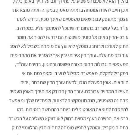
בהליך הוא לא פעם המשפיע על עתידך וגם על חייך באופן כללי,
ולכן חייב להיות המומחה בו אתה מאמין. במקרה ואתה מוצא את
עצמך מתעסק עם נושאים משפטיים שאינך מכיר, נדרש לאתר
עו”ד בעל עושר רב בתחום זה שתוכל להסתמך עליו. במקרה בו
עורכי-הדין באים אל סוגיה משפטית הם ידרשו להכיר את חומר
התיק לאורכו ולרוחבו. מומלץ להיוועץ עם מומחה בשביל לא להסב
עוד נזק מתועלת. עורך דין איכותי יבין איך להסביר את התקדימים
המשפטיים וגבולות החוק בצורה פשוטה ובהיגיון. בחירת עוה”ד,
במקביל להקלה, מאפשרת מסלול לנוע בו ומצמצמת את אי
הוודאות. אופן הפעולה הנכון לדעת עורך הדין שתבחרו, יהיה
השילוב המדויק עבורכם. עורך הדין הבודק את תיקך באופן מעמיק
מבחינה משפטית, מנתחו ומקשיב לרצונות ולפחדים שלך ומאפשר
להתקדם לתוצאה האופטימלית ביותר בהתחשב בנסיבות. כמו
ברפואה, הכשרה בענף מסוים בחוק לאו דווקא משליכה על הכשרה
בתחום מקביל, ומומלץ לחפש מומחה לתחום הדין הרלוונטי לתיק