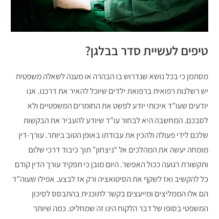
טיפים לעשיית סדר בבלגן?
מסתמן כי בכל נושא שנדרוש בו הבהרה או מענה לשאלה משפטית
יש רשלנות רפואית ברפואת ילדים שיוכל להאיר את דרכנו. אנו
יודעים שעו”ד איכותי יודע לפשט את החומרים המשפטיים ולא
לסבכם. המחשבה היא לבחור עו”ד שיודע להעביר את הבקשות
שלכם לידי פעולה ולהכין את עבודתו באופן הטוב ביותר. עורך-דין
מומחה יעשה את המהלכים אל “ניצחון” תוך כיבוד דרכי שלום
ותקשורת רגועה ככול האפשר. היום מובן כי תפקיד עורך הדין קודם
כל להקשיב ואז לשקף את הסיטואציה ורק אז לבצע. אפילו שעוה”ד
הם אלו הממליצים ומייעצים בקשר לתוכנית בהתבסס לסיכון
המשפטי בסופו של דבר הלקוח הינו זה שמחליט. כמה שיותר