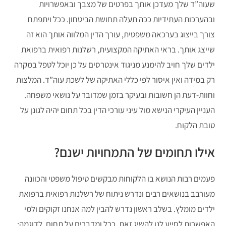
שעוה”ד שלך מעדכן אותך בפרטים של מצבך ובאפשרויות
ובהערכות העתידיות ככה תעלה תחושת הביטחון. ככל ויתפתח
צורך בייצוג בערכאה משפטית, עורך הדין המלווה אותך הוא זה
שייצג אותך. בראי האתיקה המקצועית, רשלנות רפואית ברפואת
ילדים שלך חויב להימנע מניגוד אינטרסים על כן יוכל לטפל במקרה
רק במידה ואין איסור לפי כללי האתיקה של לשכת עוה”ד. המלצות
וחוות-דעת הן חשובות ובעיקר בזמן שמדובר על נושאי משפחה.
העניין העיקרי הנישא מול עיני עורכי הדין בכל תחום יהיה לגונן על
טובת הלקוח.
אילו תחומים של התמחויות ישנם?
פעמים רבות הנושא בו הלקוחות מבקשים טיפול משפטי והכוונה
מעורבב בנושאים רבים ונדרש ניתוח של רשלנות רפואית ברפואת
ילדים מומלץ. בשלב ראשון נדרש להבין למה אנחנו זקוקים ולמי
האפשרות לסייע לנו להשיג זאת. ככל ומדברים על תחום, לדוגמה: