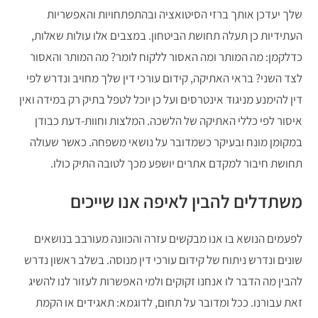
שלך יעדכן אותך ברזי הסיטואציה ובהתפתחויות והאפשריות
העתידיות כן תעלה תחושת הביטחון. במצבים אלו עולות שאלות,
כדלקמן: מה המותר ומה האסור ללקוח לומר? מה המותר והאסור
לצד השני? בראי האתיקה, קידום עורכי דין שלך מחויב ונדרש לפי
דין להימנע מניגוד אינטרסים ועל כן יוכל לטפל בתיק רק במידה ואין
איסור לפי כללי האתיקה של הלשכה. המלצות וחוות-דעת כבודן
במקומן מונח ובעיקר כשמדובר על נושאי משפחה. כאשר שעולה
תחושת חיבור למקדם אתרים יושפע מכך לטובה התיק כולו.
משתדלים להבין לאיפה אנו שייכים
לפעמים הנושא בו אנו מבקשים עזרה והכוונה מעורבב בנושאים
שונים ונדרש ניתוח של קידום עורכי דין מנוסה. בשלב ראשון נדרש
להבין מה הדבר לו אנחנו זקוקים ולמי האפשרות לעזור לנו להשיג
זאת עבורנו. ככל ומדובר על תחום, לדוגמא: תאגידים או הקמת