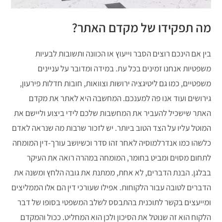
מה תפקידו של מקדם האתר?
בין אם הינכם רוצים הסבר וייעוץ או הכוונה ותשובות לבעיות
משפטיות אנחנו זמינים בכל עת. במידה ומדובר על עניינים
משפטיים, כמו גם ליטיגציה ירושות וצוואות, חובות חדלות פירעון,
גירושים ועוד אנו פה למענכם. המחשבה היא לאתר את מקדם
האתר שישכיל להעביר את המחשבות שלכם לידי ביצוע וליישם את
המוטל עליו על הצד הטוב ביותר. יש לזכור שרבות מה שנראה לאדם
כלשהו כמו אנדרלמוסיה לאחר זהו סדר וכשיושב עורך-דין המומחה
לתחום מסוים ומביט בחומר, המומחה במהרה רואה את העיקר
בבלגן. הבנת הדברים, לא אחת, ממתנת את גובה הלחץ ומשנה את
הדברים לטובה עבור הלקוחות. אפילו שעורכי דין הם אלו הממליצים
ומייעצים בקשר לתוכנית בהתבסס לשלב המשפטי בסופו של דבר
הלקוח הוא זה שנוטל את הסיכון ולכן הוא המחליט. ככול והמקדם