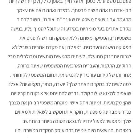
פעם גם משפיע על כספך או על חייך באופן כללי, ולכן יידרש להיות
הבן-אדם בו אתה תשים מבטחך. במידה ואתה רואה את עצמך
מתעמת עם נושאים משפטיים שאינך “חי אותם”, חשוב לבחור
מקדם אתרים בעל מומחיות במידע זה שתוכל לסמוך עליו. בנישה
משפטית זו, הפסיקה משתנה ללא הפסקה ונדרש להפנים את
הפסיקה הישנה והעדכנית. רצוי לדון עם מקדם אתרים בשביל לא
לגרום יותר נזק מתועלת. לעיתים מרגישים מותשים ומבולבלים מכל
החוקים, התקנות והעברית הארכאית המשפטית שאינה ברורה.
אחריותו של קידום עורכי דין להנגיש את תחום המשפט ללקוחותיו.
למה לשים לב במקדם האתר שלך? יושרה, מחיר, מקצועיות? אצלנו
שואפים למצוא שילוב קולח. נדרש להתייחס אל 3 נקודות קריטיות
שהן: מקצועיות, זמינות ויחס אישי. מומחה משפטי הבוחן את מצבך
כנדרש מבחינה משפטית, חוקר אותו ומקשיב לשאלות ולמאווים
שלך ומאפשר לפעול יחדיו לתוצאה הטובה ביותר בהתחשב
בנסיבות. הנושאים היום-יומיים בהם עוסק המקדם במשרדו יהיו