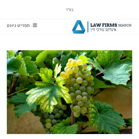
בס"ד
תפריט ניווט