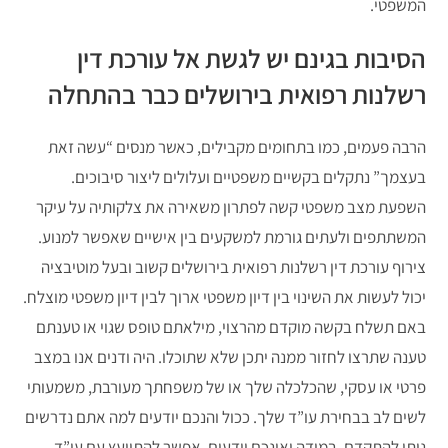
המשפטי.
הסיבות בגינם יש לגשת אל עורכת דין
רשלנות רפואית בירושלים כבר בהתחלה
הרבה פעמים, כמו בתחומים מקבילים, כאשר מנסים “עשה זאת
בעצמך” נתקלים בקשיים משפטיים ועלולים ליצור סיבוכים.
השפעת מצב משפטי קשה לפתרון משאירה את צלקותיה על עיקר
המשתתפים ולעתים גורמת למשקעים בין אישיים שאפשר למנוע.
צירוף עורכת דין רשלנות רפואית בירושלים קשוב ובעל מוטיבציה
יכול לעשות את השינוי בין דיון משפטי ארוך לבין דיון משפטי מוצלח.
באם תשלח בקשה מוקדם מהרצוי, מילאתם טופס שגוי או טענתם
טענה שתרצו לחזור ממנה יתכן שלא שתוכלו. היה ודנים אנו במצב
פרטי או עסקי, שהכלכלה שלך או של משפחתך מעורבת, משמעותי
לשים לב בבחירת עו”ד שלך. ככול והנכם יודעים למה אתם נדרשים
ניתן להתקדם. במידה ואינכם יודעים, אפשר להתייעץ עם עו”ד