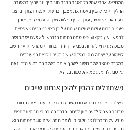
המחליט. אחרי שתקבל הסבר בדבר חובותיך וזכויותיך במסגרת
ההליך תוכל להבין באמת את מצבך. בהינתן ויתפתח צורך בייצוג
בערכאה משפטית, עורך הדין המלווה שלך הוא מי שייצג אותך.
פעמים רבות עולות שאלות שונות על-כן רצוי במצבים משפטיים
לחפש ייעוץ מקצועי ממומחה בתחום הנדרש. לא פעם יש תחושת
מבוכה או לחץ להודות בפני עורך-הדין בחוויות מסוימות, אך חשוב
לשמור על שיחה כנה. במידה שיש גורמים נוספים המעורבים
במקרה מהצד שלך חשוב לשתף אותם בשלב בחירת עוה”ד וזאת
על מנת להימנע מאי-הסכמות בנושא.
משתדלים להבין להיכן אנחנו שייכים
בשלב בו צריכים התייעצות משפטית צריך לדעת באיזה תחום
מדובר בשביל לדעת לאן לפנות. הדרך הטובה ביותר היא לחפש
מידע על הדבר לו אנו זקוקים ולנתח תחת איזה סוג התמחות הוא
משויך. ברגע שמבינים את תחום העניין המשפטי הקונקרטי יהיה