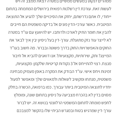
ממהרים לנקוט במעשים ממשיים במטרה לצאת ממצב זה ויש
לעשות זאת. עורכת דין רשלנות רפואית בירושלים המתמחה בתחום
ייחודי, לו אתם נדרשתם, יחזק את הסיכויים שלך להגיע אל התוצאה
המיטבית. כאשר עורכי-הדין פונים אל בדיקה משפטית הם חייבים
להבין את חומר התיק לאורכו ולרוחבו. יש להיוועץ עם עו”ד במטרה
לא לייצר עוד נזק מתועלת. עורך-דין בעל ניסיון יבין איך לבאר את
החוקים והאפשרויות החוק בדרך פשוטה ובברור. מה חשוב בעו”ד
המייצג? ותק, שירותיות, מקצועיות? אנו דואגים להביא אל חיבור
מנצח. רצוי להתייחס אל 3 נקודות קריטיות שלקמן: מקצועיות,
זמינות ויחס אישי. עו”ד הבודק את המקרה באופן מעמיק מבחינה
משפטית, מנתחו ומקשיב לשאלות ולמאווים שלך ומאפשר לפעול
יחדיו לתוצאה המיטבית ביותר עבורך. כמו ברפואה, הכשרה בחלק
מסוים בדין לא בהכרח מצביעה על ניסיון בתחום שונה, ומומלץ
לחפש מומחה לתחום המשפטי הרלוונטי בנושא זה. יש לברור
עורך-דין שמרגיש בטוח ובמגרש הביתי שלו בהקשר למצבכם