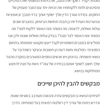
מומחה יקפיד לשקף את המצב, את ניתוחו המשפטי ואת הסיכויים
והסיכונים ולתת ללקוחותיו את זכויות יחד עם הסבר מעמיק של
החוקים. במידה ועורך הדין שלך ישתף אותך ברזי מצבך ובאופציות
ובהערכות העתידיות כן תבנה תחושת הביטחון. במצבים שונים
עולות שאלות, לדוגמה: מה המותר ומה האסור ללקוח לומר? מה
המותר ומה האסור לצד מנגד? בצדק עולות שאלות שונות ולכן אנו
ממליצים במצבים משפטיים לקבל ייעוץ מקצועי ממומחה בתחום
הספציפי. המלצות וחוות דעת הן חשובות ובעיקר כשמדובר על
נושאי משפחה. בהינתן ויש אנשים נוספים המעורבים במקרה מהצד
שלך חשוב לשתף אותם בבחירה של עוה”ד וזאת על מנת להימנע
ממחלוקות בנושא.
מבקשים להבין להיכן שייכים
לעיתים הנושא בו מבקשים עזרה והכוונה מעורבב בסוגיות שונות
ונדרש ניתוח של עורכי דין רשלנות רפואית בעל מומחיות. הדרך