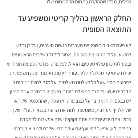
רגילים, מבלי שהמקרה בתחום ההתמחות שלו.
החלק הראשון בהליך קריטי ומשפיע עד
התוצאה הסופית
לא פעם מצבים משפטיים מערבים רגשות סוערים, ועל כן נדרש
להישען על יד מקצועית ומכוונת. אסור לזלזל בשלבים הראשוניים
ובפעולות כגון מילוי טפסים. הואיל, לכל פרט שנדמה כפעוט וזניח יש
יכולת שינוי על מכלול ההליך. עורך דין טוב ואיכותי יפנה תשומת לב
לפרטים מפני שעל כל רשלנות משלמים. על מנת להיות נינוחים כי
הדברים יעשו על הצד המוצלח ביותר, תשקיעו בבחירת עו”ד הנכון
למצבכם. היה ומדובר על מצב פרטי או עסקי, שההכנסה שלך או
של תלוייך מעורבת, משמעותי לתת את הדעת בבחירת עו”ד שלך.
ככול ואתם יודעים למה אתם זקוקים ישנה אפשרות להתקדם.
במידה ולא, אפשר להיוועץ עם עורך-הדין שלכם ולמצוא בעזרתו
את דרך הפעולה הטוב ביותר עבורכם. אל תהססו וצלצלו לייעוץ –