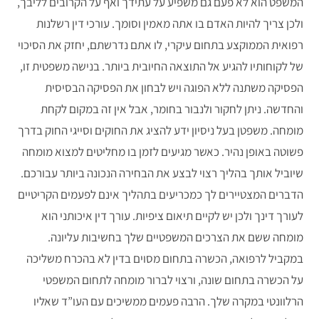
המשפט הוא לא פעם גם משפיע על עתידך ואף על הקרובים לליבך,
ולכן צריך להיות האדם בו אתה מאמין וסומך. עורכי דין רשלנות
רפואית הממוקצע בתחום עיקרי, לו אתם נדרשתם, יחזק את הסיכוי
של לקוחותיו להגיע אל התוצאה החיובית ביותר. בנישה משפטית זו,
הפסיקה משתנה ללא הפוגה ויש לבחון את הפסיקה הבסיסית
והחדשה. ניתן לחקור ולנבור בחומר, אבל אין זה במקום לקחת
מומחה. משפטן בעל ניסיון ידע להציג את החוקים וסייגי החוק בדרך
פשוטה באופן נהיר. כאשר מגיעים לזמן בו מחליטים למצוא מומחה
שיוביל אותך בהליך רצוי לבצע את הבחירה הנכונה ביותר עבורכם.
הדברים המצטיירים לך כמכריעים בתהליך אינם לפעמים הקריטיים
לעורך דינך ולכן יש לקיים תיאום ציפיות. עורך דין איכותני הוא
מומחה ששם את הצרכים המשפטיים שלך בחשיבות עליונה.
במקביל לרפואה, הכשרה בתחום מסוים בדין לא בהכרח משליכה
על הכשרה בתחום שונה, ורצוי לברור מומחה לתחום המשפטי
הרלוונטי במקרה שלך. הרבה פעמים ממשיכים עם העו”ד שאליו