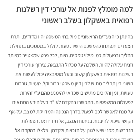
למה מומלץ לפנות אל עורכי דין רשלנות
רפואית באשקלון בשלב ראשוני
בהינתן כי הצעדים הראשוניים מול בתי המשפט יהיו מדודים, יתרת
הצעדים יתפתחו כהמשכם הישיר. טעות לזלזל במסמכים בתחילת
ההליך ובפעולות כמו מילוי טפסים. היות, לכל פרט שמצטייר כמיותר
וזניח עלולה להיות השלכה על מכלול התוצאה. צירוף עורכי דין
רשלנות רפואית באשקלון קשוב ובעל מוטיבציה יכול לעשות את
השוני בין תהליך מתיש לבין דיון משפטי ברור וקל. טעויות גוררות
טעויות, זמן והליכים מתישים שכדאי להימנע מהם ע”י זהירות
לפעולות המשפטיות. התקשרו בהקדם לעו”ד בעל הידע המתאים
על מנת לאפשר לכם לפעול בדרך הנכונה והמדויקת למצב. על-אף
הקושי שיכול להיבנות בניתוח המצב, אל תידחו את הפעולות
הנדרשות מפני שיש לגונן על הזכויות ולקדמן. צלצלו בהקדם אל
משרד עורכי-דין המומחה בתחום עליו אתם שואלים וקבלו מענה