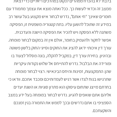
בלבול לא בהכרח ממהרים לנקוט במהלכים ריאליים כדי לצאת
ממצב זה וכדאי לעשות כך. ככל ואתה מוצא את עצמך מתמודד עם
חומרים שאינך “חי אותם”, נדרש לבחור איש מקצוע בעל עושר רב
במידע זה שתוכל להשען עליו. בתת קטגוריה משפטית זו, הפסיקה
משתנה ללא הפסקה ויש להכיר את הפסיקה הישנה והעדכנית.
אפשר לחקור ולהעמיק בחומר, אולם אין זה במקום לבחור מומחה.
עורך דין איכותי ידאג להציג את החוקים וסייגי החוק בלשון פשוטה
ובהיגיון. בחירת עורך דין, במקביל להקלה, בונה מסלול לצעוד בו
ומורידה את הבלבול. נדרש להתייחס אל שלוש נקודות עיקריות
שהן: התמקצעות, זמינות והיחס הבינאישי. רצוי לבחור מומחה
שתרגישו בנוח לצדו אשר רגיש לעמדותיכם ומכבד אתכם. וודאו כי
בחרתם מייצג שתחום עיסוקו הוא פתרון סוגיות או השגת יעדים
אליהם אתם שואפים להגיע. נדרש לבחור במומחה בעל ידע במצב
הספציפי בו אתם נדרשים ובכך לממש את התמורה בגין זמנכם
והשקעתכם.