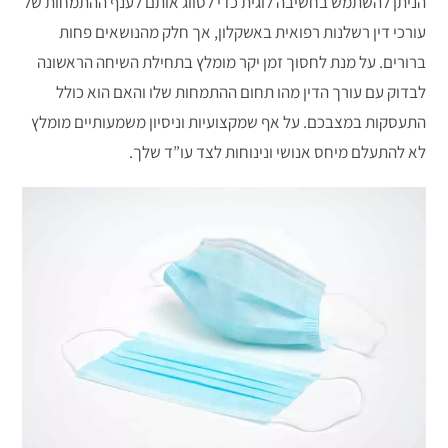
הניתן להשתמש בחשיבה לוגית כדי לסווג אותם לענף ההתמחות של
עורכי דין רשלנות רפואית באשקלון, אך חלק מהנושאים פחות
ברורים. על מנת לחסוך זמן יקר מומלץ בתחילת השיחה הראשונה
לבדוק עם עורך הדין מהו תחום ההתמחות שלו והאם הוא כולל
התעסקות במצבכם. על אף שמקצועיות וניסיון משמעותיים מומלץ
לא להתעלם מיחס אנושי ונינוחות לצד עו”ד שלך.