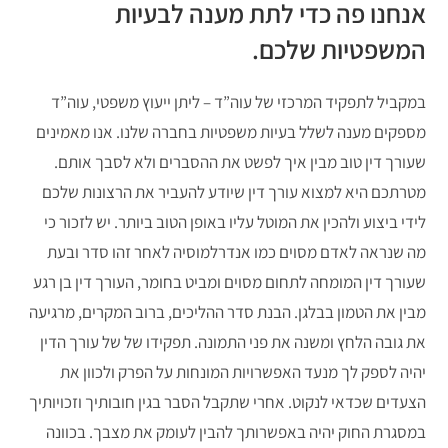
אנחנו פה כדי לתת מענה לבעיות
המשפטיות שלכם.
במקביל לתפקיד המרכזי של עוה”ד – ליתן ייעוץ משפטי, עוה”ד
מספקים מענה לשלל בעיות משפטיות בחברה שלנו. אנו מאמינים
שעורך דין טוב מבין איך לפשט את ההסברים ולא לסבך אותם.
מטרתכם היא למצוא עורך דין שיודע להעביר את הרצונות שלכם
לידי ביצוע ולהכין את המוטל עליו באופן הטוב ביותר. יש לזכור כי
מה שנראה לאדם מסוים כמו אנדרלמוסיה לאחר זהו סדר ובעת
שעורך דין המומחה לתחום מסוים ומביט בחומר, העורך דין בן רגע
מבין את הטמון בבלגן. הבנת סדר ההליכים, ברוב המקרים, מרגיעה
את גובה הלחץ ומשנה את פני התמונה. תפקידו של של עורך הדין
יהיה לספק לך מנעד האפשרויות המונחות על הפרק ולכוון את
הצעדים שכדאי לנקוט. אחרי שתקבל הסבר בגין חובותיך וזכויותיך
במסגרת החוק יהיה באפשרותך להבין לעומק את מצבך. בכוונה