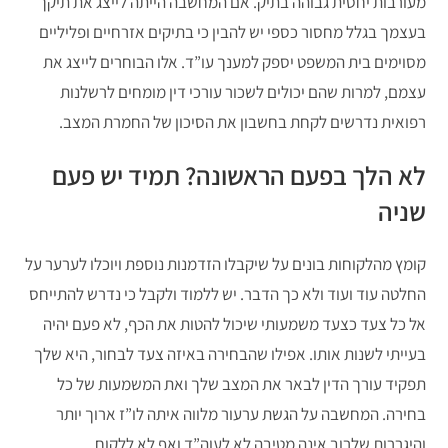
מעורבות יחסית גבוהה בתיק. אם המחשבה הייתה לייצג את תיקך
בעצמך בגלל מחסור כספי יש להבין כי בתיקים אזרחיים ופליליים
מסוימים בית המשפט יספק למענך עו”ד. אלו הבוחרים לייצג את
עצמם, למרות שהם יכולים לשכור עורכי דין מומחים לרשלנות
רפואית נדרשים לקחת בחשבון את הסיכון של החמרת המצב.
לא הלך בפעם הראשונה? תמיד יש פעם
שניה
קומץ מהלקוחות בונים על שיקבלו הזדמנות נוספת ויוכלו לערער על
החלטה עוד ועוד ולא כך הדבר. יש ללמוד ולקבל כי נדרש להתייחס
אל כל צעד כצעד משמעותי שיכול להטות את הכף, לא פעם יהיה
בעייתי לשנות אותו. אפילו שהבחירה באיזה צעד לבחור, היא שלך
תפקיד עורך הדין לבאר את המצב שלך ואת המשמעות של כל
בחירה. המחשבה על הגשת ערעור מלווה איתה לו”ז ארוך יותר
והיגררות שלרוב אינה מטיבה לא לעוה”ד ואף לא ללקוח.