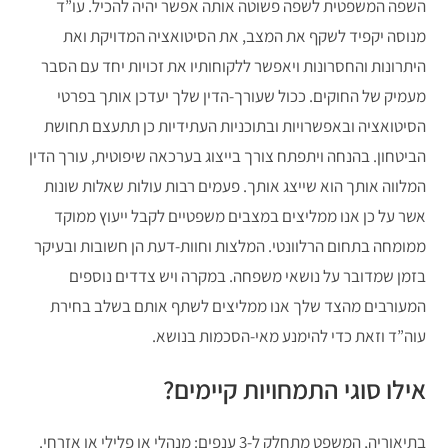
השפה המשפטית לשפה פשוטה אותה אפשר יהיה להכיל. עו”ד
מנוסה יקפיד לשקף את המצב, את הסיטואציה המדויקת ואת
היתרונות והחסרונות ויאפשר ללקוחותיו את זכויות יחד עם הסבר
מעמיק של החוקים. ככול שעורך-הדין שלך יעדכן אותך בפרטי
הסיטואציה ובאפשרויות ובתוכניות העתידיות כן תתעצם תחושת
הביטחון. בהנחה ויתפתח צורך בייצוג בערכאה שיפוטית, עורך הדין
המלווה אותך הוא שייצג אותך. פעמים רבות עולות שאלות שונות
אשר על כן אנו ממליצים במצבים משפטיים לקבל ייעוץ ממוקד
ממומחה בתחום הרלוונטי. המלצות וחוות-דעת הן חשובות ובעיקר
בזמן שמדובר על נושאי משפחה. במקרה ויש צדדים נוספים
המעורבים מהצד שלך אנו ממליצים לשתף אותם בשלב בחירת
עוה”ד וזאת כדי להימנע מאי-הסכמות בנושא.
אילו סוגי התמחויות קיימים?
בתיאוריה, המשפט מתחלק ל-3 ענפים: מנהלי או פלילי או אזרחי.