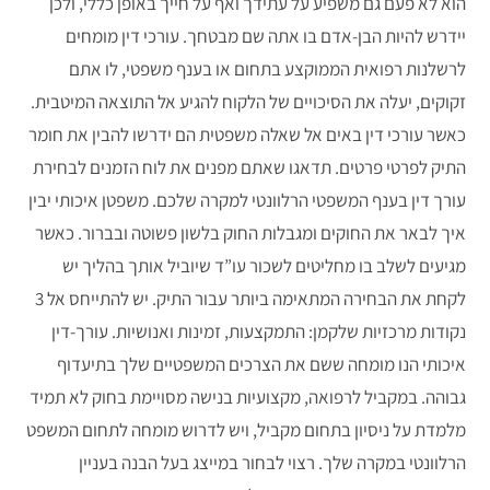
הוא לא פעם גם משפיע על עתידך ואף על חייך באופן כללי, ולכן
יידרש להיות הבן-אדם בו אתה שם מבטחך. עורכי דין מומחים
לרשלנות רפואית הממוקצע בתחום או בענף משפטי, לו אתם
זקוקים, יעלה את הסיכויים של הלקוח להגיע אל התוצאה המיטבית.
כאשר עורכי דין באים אל שאלה משפטית הם ידרשו להבין את חומר
התיק לפרטי פרטים. תדאגו שאתם מפנים את לוח הזמנים לבחירת
עורך דין בענף המשפטי הרלוונטי למקרה שלכם. משפטן איכותי יבין
איך לבאר את החוקים ומגבלות החוק בלשון פשוטה ובברור. כאשר
מגיעים לשלב בו מחליטים לשכור עו”ד שיוביל אותך בהליך יש
לקחת את הבחירה המתאימה ביותר עבור התיק. יש להתייחס אל 3
נקודות מרכזיות שלקמן: התמקצעות, זמינות ואנושיות. עורך-דין
איכותי הנו מומחה ששם את הצרכים המשפטיים שלך בתיעדוף
גבוהה. במקביל לרפואה, מקצועיות בנישה מסויימת בחוק לא תמיד
מלמדת על ניסיון בתחום מקביל, ויש לדרוש מומחה לתחום המשפט
הרלוונטי במקרה שלך. רצוי לבחור במייצג בעל הבנה בעניין