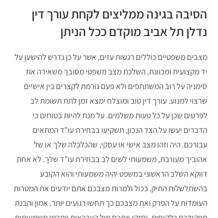
הסיבה בגינה ממליצים לקחת עורך דין
נדלן תל אביב מוקדם ככל הניתן
מצבים משפטיים כוללים רגשות עזים, אשר על כן נדרש להישען על
יד מקצועית ומכוונת. השלכת מצב משפטי מסובך משאירה את
סימניה על רוב המשתתפים ולא פעם גורמת לקצרים בין אישיים
שרצוי למנוע. עורך דין טוב ומוצלח ימצא זמן לתת תשומת לב
לפרטים שכן על כל טעות משלמים. על מנת להיות בטוחים כי
הדברים יעשו על הצד הנכון, תשקיעו בבחירת עו”ד המתאים
עבורכם. היה וזהו מצב אישי או עסקי, שהכלכלה שלך או של
אהוביך מעורבת, משמעותי לשים לב בבחירת עו”ד שלך. לא אחת
דווקא השלב הראשוני במשפט יהיה משמעותי והוא הקובע
בהשתלשלות התיק. ככול ולמרות מצבכם אתם יודעים את המטרות
העומדות על הפרק ואת מצבכם כך תחשו רגועים יותר. אמון והבנת
תפקידכם כלקוחות, יחזקו אתכם מול הערכאות ויתרמו משמעותית