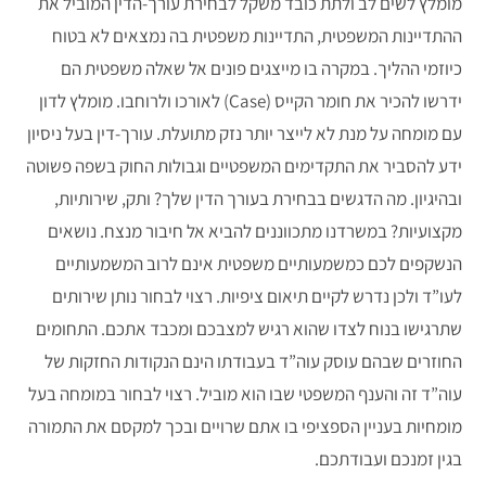
מומלץ לשים לב ולתת כובד משקל לבחירת עורך-הדין המוביל את
ההתדיינות המשפטית, התדיינות משפטית בה נמצאים לא בטוח
כיוזמי ההליך. במקרה בו מייצגים פונים אל שאלה משפטית הם
ידרשו להכיר את חומר הקייס (Case) לאורכו ולרוחבו. מומלץ לדון
עם מומחה על מנת לא לייצר יותר נזק מתועלת. עורך-דין בעל ניסיון
ידע להסביר את התקדימים המשפטיים וגבולות החוק בשפה פשוטה
ובהיגיון. מה הדגשים בבחירת בעורך הדין שלך? ותק, שירותיות,
מקצועיות? במשרדנו מתכווננים להביא אל חיבור מנצח. נושאים
הנשקפים לכם כמשמעותיים משפטית אינם לרוב המשמעותיים
לעו”ד ולכן נדרש לקיים תיאום ציפיות. רצוי לבחור נותן שירותים
שתרגישו בנוח לצדו שהוא רגיש למצבכם ומכבד אתכם. התחומים
החוזרים שבהם עוסק עוה”ד בעבודתו הינם הנקודות החזקות של
עוה”ד זה והענף המשפטי שבו הוא מוביל. רצוי לבחור במומחה בעל
מומחיות בעניין הספציפי בו אתם שרויים ובכך למקסם את התמורה
בגין זמנכם ועבודתכם.