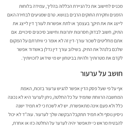
מכניס לחישוב את כל הניירת הכללוה בהליך, עמידה בלוחות
הזמנים וחקירת החוקים הרבים בנושא. טרם שמגיעים לבחירה האם
לייצג את את תיקך בעצמך או לתת אפשרות לעורך דין לייצג את
התיק, חשוב לבדוק חסרונות יתרונות וחישוב סיכונים סיכויים. אם
אתם מחליטים לשכור עורך-דין זה לא אומר כי וויתרתם על המקום
שלכם בלנהל את התיק. בשילוב עורך דין נדלן באשדוד אפשר
לקדם את מטרותיך ולהיות בביטחון יש מי שידאג לזכויותיך.
חושב על ערעור
אף על פי שעל פסק הדין אפשר להגיש ערעור בזכות, האמת
המחשבה הרווחת שתמיד על כל החלטה, ניתן לערער היא לא נכונה
כלל ולא פעם אינה מתאפשרת. יש לא לשכח כי לא תמיד ישנה
ניסיון נוסף ולא תמיד תתקבל הבקשה שלך לערעור. עוה”ד לא יכול
להבטיח מראש כי יתאפשר יהיה לערער על החלטה כזו או אחרת,