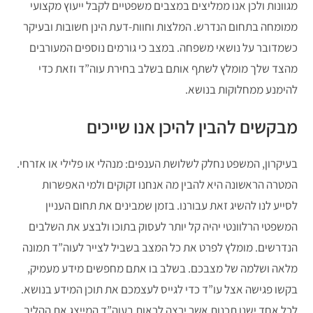
מגוונות ולכן אנו ממליצים במצבים משפטיים לקבל ייעוץ מקצועי
ממומחה בתחום הנדרש. המלצות וחוות-דעת הינן חשובות ובעיקר
כשמדובר על נושאי משפחה. במצב כי גורמים נוספים המעורבים
מהצד שלך מומלץ לשתף אותם בשלב בחירת עוה”ד וזאת כדי
להימנע ממחלוקות בנושא.
מבקשים להבין להיכן אנו שייכים
בעיקרון, המשפט נחלק לשלושת הענפים: מנהלי או פלילי או אזרחי.
המטרה הראשונה היא להבין מה אנחנו זקוקים ולמי האפשרות
לסייע לנו להשיג זאת עבורנו. בזמן שמבינים את תחום העניין
המשפטי הרלוונטי יהיה קל יותר לעסוק בתוכו ולבצע את השלבים
הנדרשים. מומלץ לפרט את כל המצב בשביל לצייר לעוה”ד תמונה
מלאה ושלמה של מצבכם. בשלב בו אתם מחפשים מידע מעמיק,
בקשו פגישה אצל עו”ד כדי לגייס לעצמכם את תוכן המידע בנושא.
לכל אחד ישנן תכנות אשר ירצה לראות בעוה”ד המייצג את ההליך