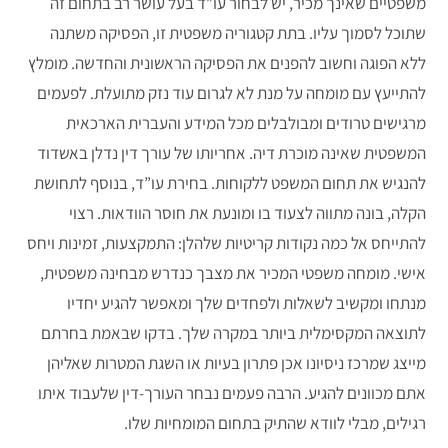
משפטיים שאינך מכיר, יש לבחור עו”ד בעל עושר רב בתחום זה
שתוכל לסמוך עליו. בתת קטגוריה משפטית זו, הפסיקה משתנה
ללא הפוגה וחשוב להפנים את הפסיקה הראשונית והחדשה. מומלץ
להתייעץ עם מומחה על מנת לא לגרום עוד נזק מתועלת. לפעמים
מרגישים טרודים ומבולבלים מכל המידע והעברית הארכאית
המשפטית שאינה מוכרת דיה. אחריותו של עורך דין נדלן באשדוד
להנגיש את תחום המשפט ללקוחות. בחירת עו”ד, בנוסף לתחושת
הקלה, בונה מתווה לצעוד בו ומונעת את חוסר הוודאות. רצוי
להתייחס אל כמה נקודות קריטיות שלהלן: התמקצעות, זמינות ויחס
אישי. מומחה משפטי המכיר את מצבך כנדרש מבחינה משפטית,
מנתחו ומקשיב לשאלות ולפחדים שלך ומאפשר להגיע יחדיו
לתוצאה המקסימלית ביותר במקרה שלך. בדקו שבאמת בחרתם
מייצג שמרכז ניסיונו אכן פתרון בעיות או השגת המטרות שאליהן
אתם מכוונים להגיע. הרבה פעמים נבחר העורך-דין שלעבוד איתו
רגילים, מבלי לוודא שהתיק בתחום המומחיות שלו.