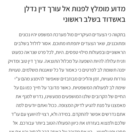
מדוע מומלץ לפנות אל עורך דין נדלן
באשדוד בשלב ראשוני
בתקווה כי הצעדים העיקריים מול מערכת המשפט יהיו נכונים
ומתוכננים, שאר הצעדים יתפתחו מתוכם. אסור לזלזל בשלבים
הראשוניים ובפעולות מילוי טפסים. היות, לכל פרט שנראה כפעוט
וזניח עלולה להיות השפעה על מכלול התוצאה. עורך דין טוב ומדויק
יפנה תשומת לב לפרטים כי כאמור על כל שאננות משלמים. טעויות
גוררות טעויות, זמן והליכים מבוזבזים שאפשר להימנע מהם ע”י
שימת לב לפעולות המשפטיות. כאשר מדובר על חייך כמו גם על
החיים של הקרובים שלנו המושפעים ממעשינו, נדרש למנף את
מאמצנו על מנת להגיע לדיוק המצופה. ככול ואתם יודעים למה
אתם נדרשים אפשר להתקדם. במידה ולא, רצוי להיוועץ עם עו”ד
שלכם ולמצוא בעזרתו את כיוון הפעולה הטוב ביותר עבורכם. אל
תחכו ופנו לייעוץ – בין אם מדובר על באיזה דרך לבחור ובין אם אין