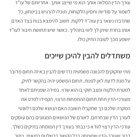
עורך-הדין המלווה אותך הוא מי שייצג אותך. אחריותם של עו”ד
לשמור על סודיות וחסיון הלקוחות, תוכלו להרגיש בביטחון, כל
שתדברו נשאר בין עוה”ד ללקוח. חשוב להימצא בנוח בצד האדם
אותו בחרת שיתן לך ליווי בתהליך. כאשר שיש תחושת חיבור לעו”ד
יושפע מכך לטובה התיק כולו.
משתדלים להבין להיכן שייכים
מתי שזקוקים להכוונה משפטית נדרשים להבין באיזה תחום מדובר
על מנת לדעת לאן לפנות. תחום המשפט יהיה בהקשר לתיק,
למטרת הלקוח ומצב חוקי בו הוא שרוי. במידה שפניתם לאחד
מעורכי-הדין תחת תחום ההתמחות הרצוי, הקפידו לפרט את
המקרה שלכם כך שתקבלו תשובה האם הנושא שלכם רלוונטי
לעורך הדין שבחרתם. לאורם של הנושאים המגוונים בהם עוסקים
עורכי-הדין רצוי לוודא כי נבחר בעורך דין המומחה בתיקים כשלך.
ברור שעורך-הדין שמומחה בכל הקשור ברשלנות רפואית, בתור