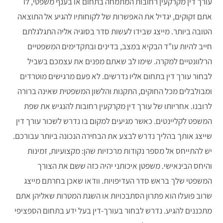
עורך דין מקרקעין רחובות המתמחה בתחום או בענף משפטי, לו
אתם זקוקים, יגדיל את האפשרות של לקוחותיו להגיע אל התוצאה
הטובה ביותר. מייצג שבידו לעשות סדר בסוגיה אליה התגלגלתם
חייב להיות עו”ד הבקיא במצב, בדינים ובתקדימים המשפטיים
הרלוונטיים למקרה. שימו לב שאתם מפנים את עצמכם בשביל
לבחור עורך דין בתחום אליו נדרשים. לא פעם מרגישים מוטרדים
ומבולבלים מכל החוקים, התקנות והלשון המשפטית שאינה ברורה
לרובנו. אחריותו של עורך דין מקרקעין רחובות להנגיש את שפת
המשפט לקליינטים. כאשר מגיעים למקום בו נדרש לשכור עורך דין
שייצג אותך בהליך נדרש לבצע את הבחירה הנכונה ביותר עבורכם.
יש להתייחס אל מספר נקודות מרכזיות שהן: מקצועיות, זמינות
והיחס הבינאישי. משפטן איכותני יהיה כזה ששם את הצורך
המשפטי שלך בראש סדר העדיפויות. וודאו שאכן בחרתם מייצג
שרוב פועלו הוא פתרון הסתבכויות או השגת המטרות שאליהן אתם
מתכננים להגיע. נדרש לבחור בעורך-דין בעל ידע בתחום הספציפי