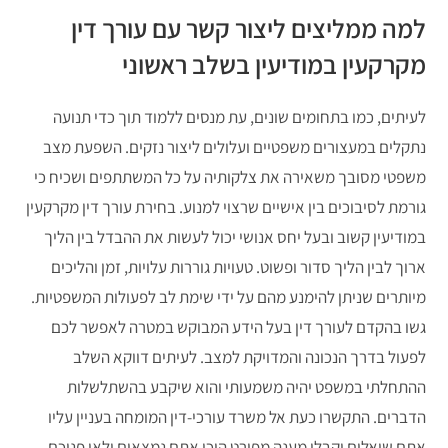
למה ממליצים ליצור קשר עם עורך דין
מקרקעין במודיעין בשלב ראשוני
לעיתים, כמו בתחומים שונים, עת מנסים ללמוד תוך כדי תנועה
נתקלים במעצורים משפטיים ועלולים ליצור נזקים. השפעת מצב
משפטי מסובך משאירה את צלקותיה על כל המשתתפים ושכיח כי
גורמת לסיבוכים בין אישיים שרצוי למנוע. בחירת עורך דין מקרקעין
במודיעין קשוב ובעל יחס אנושי יכול לעשות את ההבדל בין הליך
ארוך לבין הליך סדור ופשוט. טעויות גוררות עלויות, זמן והליכים
מיותרים שניתן להימנע מהם על ידי שימת לב לפעולות המשפטיות.
גשו בהקדם לעורך דין בעל הידע המבוקש במטרה לאפשר לכם
לפעול בדרך הנכונה והמדויקת למצב. לעיתים דווקא השלב
ההתחלתי במשפט יהיה משמעותי והוא שיקבע בהשתלשלות
הדברים. התקשרו כעת אל משרד עורכי-דין המומחה בעניין עליו
אתם שואלים וקבלו מענה מפורט היכן אתם נמצאים ולאן פניכם.