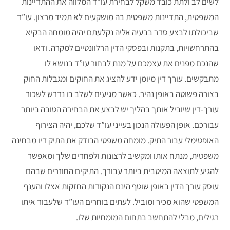
לשים לב ולתת כובד משקל לבחירת עו”ד המלווה את ההתדיינות
המשפטית, התדיינות משפטית בה מושקעים לא תמיד מרצון. עו”ד
שביכולתו לבצע סדר בבעיה אליה נקלעתם יהיה מומחה הבקיא
בהתרחשויות, בתקנות ובפסקי הדין הרלוונטיים למקרה. ודאו
שהנכם מפנים את עצמכם על מנת לבחור עו”ד בנושא לו
מתבקשים. עורך דין מיומן ידע להציג את החוקים ומגבלות החוק
בצורה פשוטה באופן נהיר. כאשר מגיעים לשלב בו נדרש לשכור
עורך-דין שיוביל אותך בהליך יש לבצע את הבחירה הטובה ביותר
עבורכם. אופן הפעולה הנכון בעייני עו”ד שלכם, יהיה הצירוף
האופטימלי עבור התיק. מומחה משפטי הבודק את התיק דיו מבחינה
משפטית, מנתח אותו ומקשיב לרצונות ולפחדים שלך ומאפשר
להגיע לתוצאה המיטבית ביותר עבורך. התיקים החוזרים שבהם
עוסק עורך הדין באופן שוטף הינם הנקודות החזקות אצלו והענף
המשפטי שהוא מכיר ומוביל. לעתים בוחרים העו”ד שלעבוד איתו
רגילים, מבלי להתחשב בתחום המומחיות שלו.