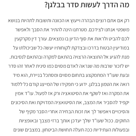
מה הדרך לעשות סדר בבלגן?
רק אם אתם רוצים הבהרה וייעוץ או הכוונה ותשובות לתהיות בנושא
משפטי אנחנו לצידכם. מטרתנו הינה להתיר את הסבך ולאפשר
לכם להביט ולראות את סוף הדיון בו נמצאים. עורך דין מקרקעין
במודיעין הבטוח בדרכו ובצדקת לקוחותיו יעשה כל שביכולתו על
מנת להגיע אל התוצאה הרצויה בהתאם למקרה ובהתאם לנסיבות.
יש לזכור שרבות מה שנראה לאדם מסוים כמו סינית לאחר זהו סדר
ובעת שעו”ד המתמקצע בתחום מסוים ומסתכל בניירת, הוא מיד
רואה את הטמון בבלגן. ידוע כי תפקידו של המייצג קודם כל ללמוד
את המקרה ואז לשקף את הסיטואציה ורק אז לפעול. עו”ד אמין
יקפיד להסביר את המצב, את הסיטואציה המדויקת ואת הסיכונים
והסיכויים ויאפשר לך את זכות הבחירה אחרי הסבר מקיף של
החוקים. ככול שעו”ד שלך יעדכן אותך ברזי מצבך ובאופציות
ובפעולות העתידיות ככה תעלה תחושת הביטחון. במצבים שונים