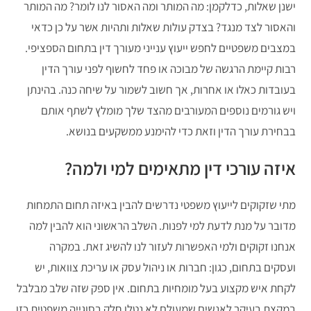
ישנן שאלות, כדלקמן: מה המותר ומה האסור לנו לומר? מה המותר
והאסור לצד מנגד? בצדק עולות שאלות ותהיות אשר על כן כדאי
במצבים משפטיים לחפש ייעוץ ענייני מעורך דין בתחום הספציפי.
רבות קיימת הרגשה של מבוכה או פחד לחשוף לפני עורך הדין
בעובדות כאלו או אחרות, אך חשוב לשמור על שיחה כנה. בהינתן
ויש גורמים נוספים המעורבים מהצד שלך מומלץ לשתף אותם
בבחירת עורך הדין וזאת כדי להימנע ממשקעים בנושא.
איזה עורכי דין מתאימים למי ולמה?
מתי שזקוקים לייעוץ משפטי נדרשים להבין באיזה תחום התמחות
מדובר על מנת לדעת למי לפנות. השלב הראשוני הוא להבין למה
אנחנו זקוקים ולמי האפשרות לעזור לנו להשיג זאת. במקרה
ועסקים בתחום, כגון: חברות או ניהול עסק או עריכת צוואות, יש
לקחת איש מקצוע בעל מומחיות בתחום. אין ספק שזה שלב מבלבל
במקצת בעיקר לאנשים שמעולם לא נטלו חלק בסוגייה משפטית כזו