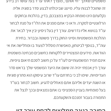
משפטיים שאינך “חי אותם”, מוצרך לאתר עו”ד בעל עושר רב בידע
זה שתוכל לבנות עליו. מייצג שביכולתו לבצע סדר בסוגיה אליה
נקלעתם הינו מומחה הבקיא במצבכם, בדין, בהלכות ובחוקים
הרלוונטיים למקרה. ודאו כי אתם מפנים את הלו”ז על מנת לבחור
עו”ד בנושא אליו נדרשים. עורך דין בעל ניסיון יבין איך לבאר את
ההלכות המשפטיות וסייגי החוק בדרך פשוטה ובברור. בחירת
עוה”ד, בנוסף לביטחון, מאפשרת מסלול לצעוד בו ומחלישה את אי
הוודאות. מידעים המצטיירים ללקוחות כחשובים מבחינה משפטית
אינם תמיד המשמעותיים לעו”ד על כן חשוב לסכם תיאום ציפיות.
עורך-דין אכפתי יהיה זה ששם את היעד המשפטי שלך בראש סדר
העדיפויות. שימו לב כי בחרתם עו”ד שרוב עיסוקו הוא פתרון סוגיות
או השגת יעדים אליהם אתם מאחלים להגיע. חשוב לבחור בעו”ד
בעל מומחיות בעניין הספציפי בו אתם נמצאים ובכך לנצל את
התמורה בעבור זמנכם והשקעתכם.
הסיבה בגינה ממליצים לקחת עורך דין