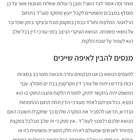
מותר ומה אסור לצד השני? מובן כי עולות שאלות מגוונות אשר על כן
מומלץ במצבים משפטיים לקבל ייעוץ ממוקד מעו”ד בתחום
הרלוונטי. המלצות וחוו”ד כבודן במקומן מונח ובעיקר בזמן שמדובר
על נושאי משפחה. הנושא העיקרי הניצב בפני עורכי-דין בכל שלב
הוא לעמוד על טובת הלקוח.
מנסים להבין לאיפה שייכים
לפעמים הנושא בו אנו מבקשים עזרה והכוונה מעורבב בסוגיות
רבות ונדרש ניתוח של עורך דין מקרקעין בבת ים מומלץ. ענף
המשפט יהיה בהקשר לתיק, למטרת הלקוח ומצבו החוקי בו הוא
נמצא. ככל ופניתם לאחד מעורכי-הדין תחת תחום ההתמחות
הנדרש, תדאגו להסביר את המקרה שלכם כך שתקבלו תשובה האם
הנושא שלכם רלוונטי לעוה”ד . אין ספק כי זה שלב מבלבל במקצת
במיוחד לאנשים שמעולם לא היו חלק מסוגייה משפטית כזו או
אחרת. אין ספק כי עוה”ד שמומחה בכל הקשור ברשלנות רפואית,