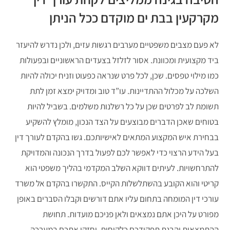
מקרקעין בבת ים מוקדם ככל הניתן
לא פעם מצבים משפטיים מערבים רגשות עזים, ולכן נדרש להיעזר
ביד מקצועית ומכוונת. אסור לזלזל בצעדים הראשוניים ובפעולות
כמו מילוי טפסים. שכן, לכל פרט שנראה כפעוט וזניח יכולה להיות
השלכה על מכלול ההתדיינות. עו”ד טוב ומדויק ימצא זמן לתת
תשומת לב לפרטים שכן על כל רשלנות משלמים. בשביל להיות
בטוחים שאכן הדברים מבוצעים על הצד הנכון, מומלץ להשקיע
בבחירת איש המקצוע המתאים לאישיותכם. גשו בהקדם לעורך דין
בעל הידע הרצוי כדי לאפשר לכם לפעול בדרך הנכונה והמדויקת
להתרחשויות. לעיתים דווקא השלב המקדמי בהליך משפטי הוא
קריטי והוא הקובע בהשתלשלות הקייס. התקשרו בהקדם אל משרד
עורכי דין המומחה בתחום עליו אתם דורשים וקבלו הסברים באופן
מפורט על היכן אתם נמצאים ולאן פניכם מועדות. תחושת
ההתמצאות והבנת תפקידכם כלקוחות, יחזקו אתכם במערכה