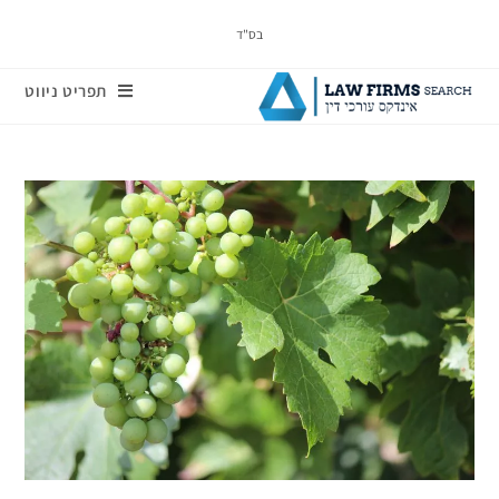
בס"ד
תפריט ניווט