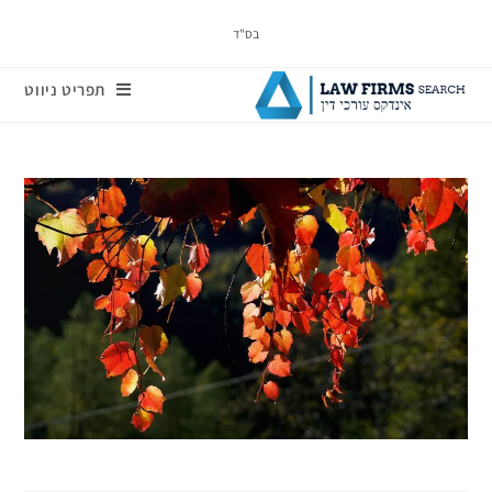
בס"ד
תפריט ניווט